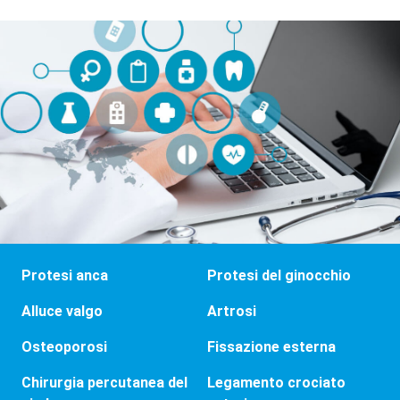
Protesi anca
Protesi del ginocchio
Alluce valgo
Artrosi
Osteoporosi
Fissazione esterna
Chirurgia percutanea del
Legamento crociato