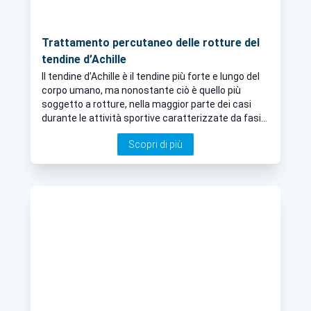
Trattamento percutaneo delle rotture del
tendine d’Achille
Il tendine d’Achille è il tendine più forte e lungo del
corpo umano, ma nonostante ciò è quello più
soggetto a rotture, nella maggior parte dei casi
durante le attività sportive caratterizzate da fasi
frequenti di accelerazione/decelerazione. E
Scopri di più
quando ciò accade è importante trattarlo con le
dovute cautele