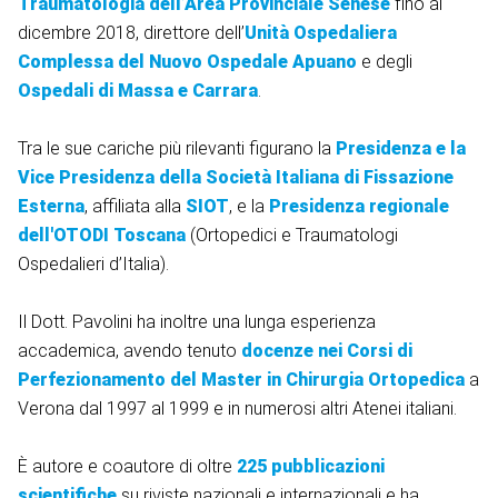
Traumatologia dell’Area Provinciale Senese
fino al
dicembre 2018, direttore dell’
Unità Ospedaliera
Complessa del Nuovo Ospedale Apuano
e degli
Ospedali di Massa e Carrara
.
Tra le sue cariche più rilevanti figurano la
Presidenza e la
Vice Presidenza della Società Italiana di Fissazione
Esterna
, affiliata alla
SIOT
, e la
Presidenza regionale
dell'OTODI Toscana
(Ortopedici e Traumatologi
Ospedalieri d’Italia).
Il Dott. Pavolini ha inoltre una lunga esperienza
accademica, avendo tenuto
docenze nei Corsi di
Perfezionamento del Master in Chirurgia Ortopedica
a
Verona dal 1997 al 1999 e in numerosi altri Atenei italiani.
È autore e coautore di oltre
225 pubblicazioni
scientifiche
su riviste nazionali e internazionali e ha